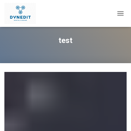
T
O
G
G
test
L
E
N
A
V
I
G
A
T
I
O
N